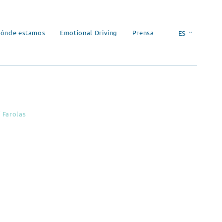
ónde estamos
Emotional Driving
Prensa
ES
EN
/
Farolas