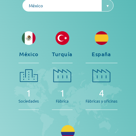
México
▾
México
Turquía
España
1
1
4
Sociedades
Fábrica
Fábricas y oficinas