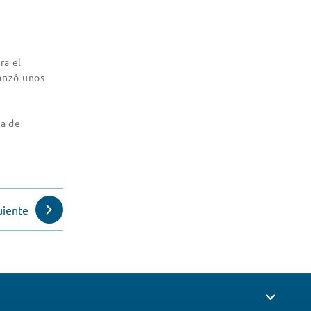
ra el
canzó unos
ma de
uiente