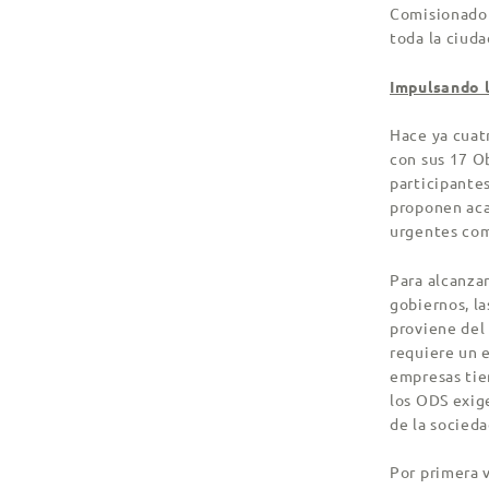
Comisionado 
toda la ciud
Impulsando l
Hace ya cuat
con sus 17 O
participantes
proponen aca
urgentes com
Para alcanzar
gobiernos, la
proviene del 
requiere un e
empresas tie
los ODS exige
de la sociedad
Por primera 