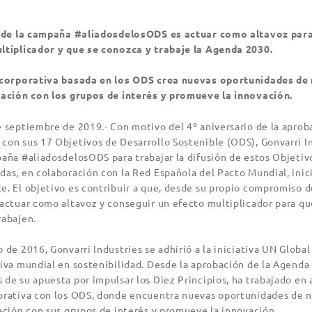
o de la campaña #aliadosdelosODS
es actuar como altavoz par
ltiplicador y que se conozca y trabaje la Agenda 2030.
 corporativa basada en los ODS crea nuevas oportunidades de
lación con los grupos de interés y promueve la innovación.
e septiembre de 2019.- Con motivo del 4º aniversario de la aprob
con sus 17 Objetivos de Desarrollo Sostenible (ODS), Gonvarri In
aña #aliadosdelosODS para trabajar la difusión de estos Objetivo
as, en colaboración con la Red Española del Pacto Mundial, inici
e. El objetivo es contribuir a que, desde su propio compromiso 
 actuar como altavoz y conseguir un efecto multiplicador para qu
rabajen.
 de 2016, Gonvarri Industries se adhirió a la iniciativa UN Globa
tiva mundial en sostenibilidad. Desde la aprobación de la Agenda
de su apuesta por impulsar los Diez Principios, ha trabajado en 
orativa con los ODS, donde encuentra nuevas oportunidades de n
ación con sus grupos de interés y promueve la innovación.