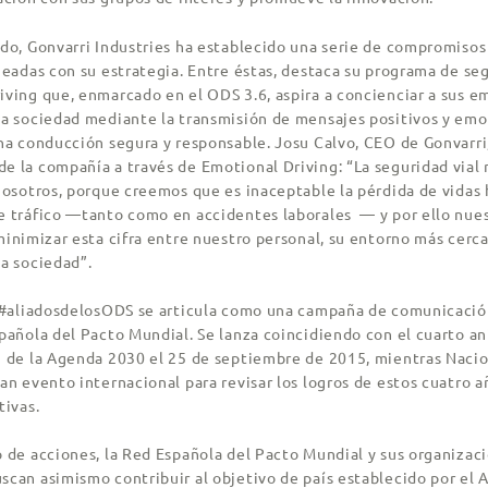
ido, Gonvarri Industries ha establecido una serie de compromisos
neadas con su estrategia. Entre éstas, destaca su programa de seg
iving que, enmarcado en el ODS 3.6, aspira a concienciar a sus e
la sociedad mediante la transmisión de mensajes positivos y emo
na conducción segura y responsable. Josu Calvo, CEO de Gonvarri,
e la compañía a través de Emotional Driving: “La seguridad vial 
 nosotros, porque creemos que es inaceptable la pérdida de vida
e tráfico —tanto como en accidentes laborales — y por ello nues
minimizar esta cifra entre nuestro personal, su entorno más cerca
la sociedad”.
a #aliadosdelosODS se articula como una campaña de comunicaci
pañola del Pacto Mundial. Se lanza coincidiendo con el cuarto an
n de la Agenda 2030 el 25 de septiembre de 2015, mientras Naci
an evento internacional para revisar los logros de estos cuatro a
tivas.
o de acciones, la Red Española del Pacto Mundial y sus organizac
scan asimismo contribuir al objetivo de país establecido por el 