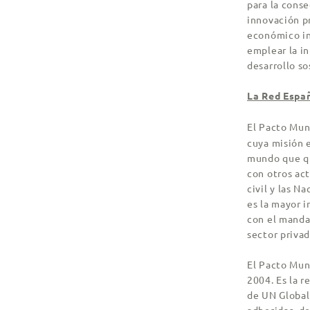
para la conse
innovación p
económico in
emplear la in
desarrollo so
La Red Espa
El Pacto Mun
cuya misión 
mundo que qu
con otros act
civil y las 
es la mayor 
con el manda
sector privad
El Pacto Mun
2004. Es la r
de UN Global