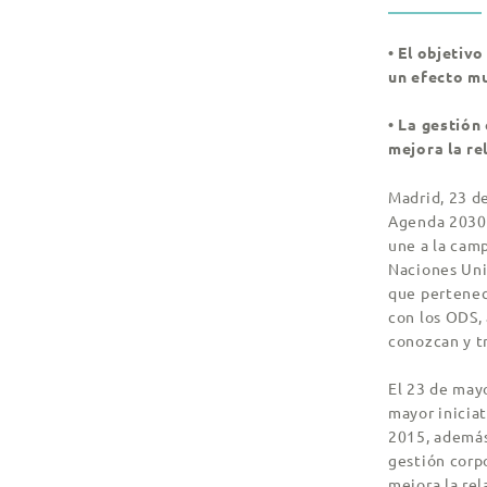
• El objetiv
un efecto mu
• La gestión
mejora la re
Madrid, 23 d
Agenda 2030 
une a la camp
Naciones Unid
que pertenec
con los ODS,
conozcan y t
El 23 de mayo
mayor inicia
2015, además 
gestión corp
mejora la rel