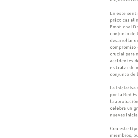
En este sent
prácticas ali
Emotional Dr
conjunto de 
desarrollar u
compromiso d
crucial para
accidentes d
es tratar de 
conjunto de 
La iniciativ
por la Red Es
la aprobació
celebra un gr
nuevas inicia
Con este tip
miembros, bu