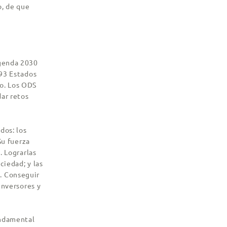
o, de que
Agenda 2030
193 Estados
do. Los ODS
dar retos
dos: los
Su fuerza
. Lograrlas
ciedad; y las
. Conseguir
inversores y
undamental