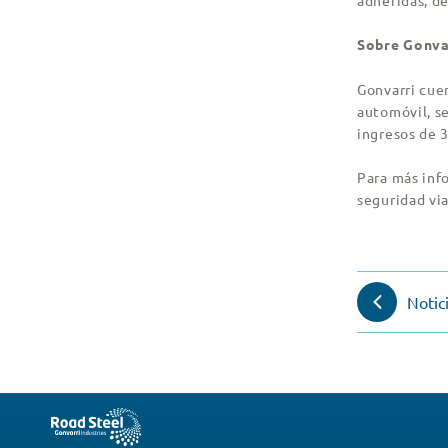
adheridas, de
Sobre Gonvar
Gonvarri cuen
automóvil, se
ingresos de 
Para más inf
seguridad via
Notic