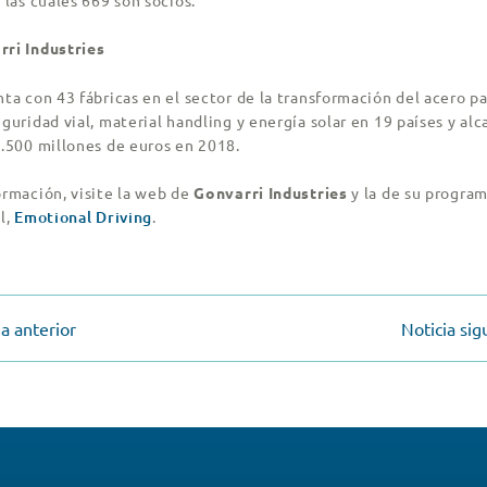
 las cuales 669 son socios.
ri Industries
ta con 43 fábricas en el sector de la transformación del acero pa
guridad vial, material handling y energía solar en 19 países y al
3.500 millones de euros en 2018.
ormación, visite la web de
Gonvarri Industries
y la de su progra
l,
Emotional Driving
.
ia anterior
Noticia sig