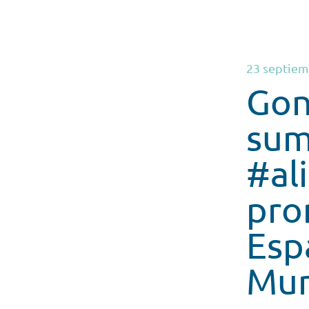
23 septiem
Gon
sum
#al
pro
Esp
Mun