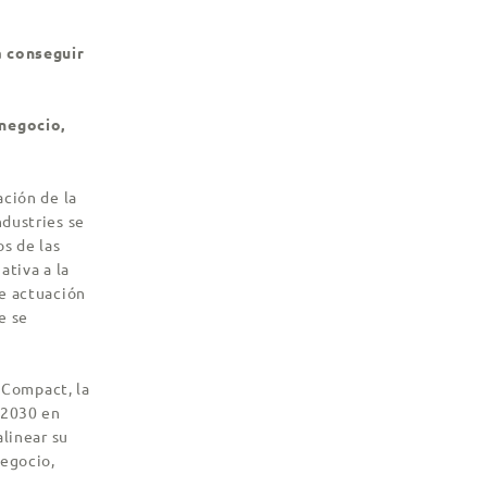
a conseguir
 negocio,
ación de la
dustries se
s de las
ativa a la
de actuación
e se
l Compact, la
 2030 en
alinear su
egocio,