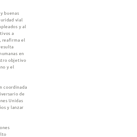
 y buenas
uridad vial
mpleados y al
tivos a
 reafirma el
resulta
s humanas en
tro objetivo
no y el
ón coordinada
iversario de
ones Unidas
ños y lanzar
iones
Alto