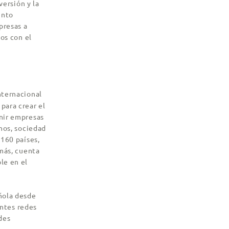
versión y la
ento
presas a
os con el
internacional
para crear el
nir empresas
nos, sociedad
 160 países,
emás, cuenta
le en el
ñola desde
entes redes
des